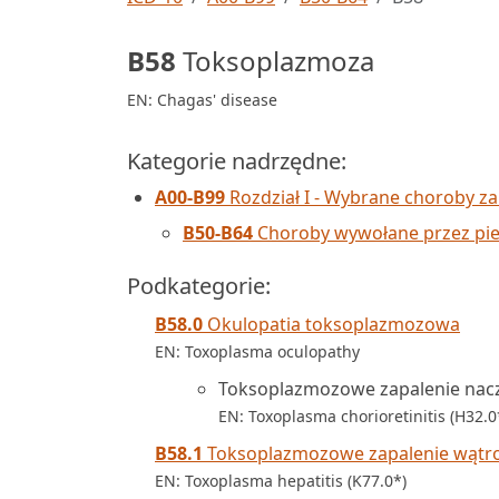
B58
Toksoplazmoza
EN: Chagas' disease
Kategorie nadrzędne:
A00-B99
Rozdział I - Wybrane choroby za
B50-B64
Choroby wywołane przez pie
Podkategorie:
B58.0
Okulopatia toksoplazmozowa
EN: Toxoplasma oculopathy
Toksoplazmozowe zapalenie naczy
EN: Toxoplasma chorioretinitis (H32.0
B58.1
Toksoplazmozowe zapalenie wątro
EN: Toxoplasma hepatitis (K77.0*)