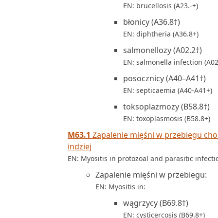
EN: brucellosis (A23.-+)
błonicy (A36.8†)
EN: diphtheria (A36.8+)
salmonellozy (A02.2†)
EN: salmonella infection (A02
posocznicy (A40–A41†)
EN: septicaemia (A40-A41+)
toksoplazmozy (B58.8†)
EN: toxoplasmosis (B58.8+)
M63.1
Zapalenie mięśni w przebiegu cho
indziej
EN: Myositis in protozoal and parasitic infect
Zapalenie mięśni w przebiegu:
EN: Myositis in:
wągrzycy (B69.8†)
EN: cysticercosis (B69.8+)