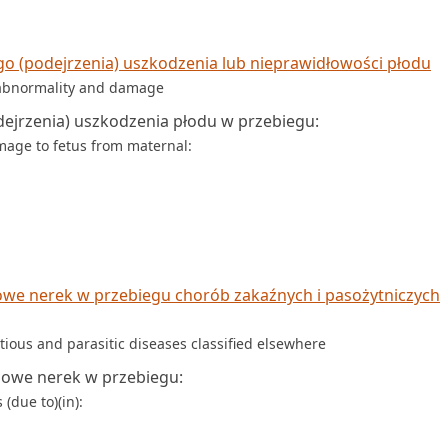
o (podejrzenia) uszkodzenia lub nieprawidłowości płodu
l abnormality and damage
ejrzenia) uszkodzenia płodu w przebiegu:
mage to fetus from maternal:
e nerek w przebiegu chorób zakaźnych i pasożytniczych
ctious and parasitic diseases classified elsewhere
owe nerek w przebiegu:
 (due to)(in):