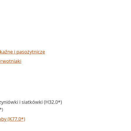
kaźne i pasożytnicze
rwotniaki
niówki i siatkówki (H32.0*)
*)
by (K77.0*)