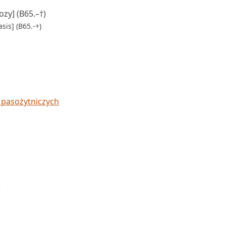
ozy] (B65.–†)
sis] (B65.-+)
 pasożytniczych
)