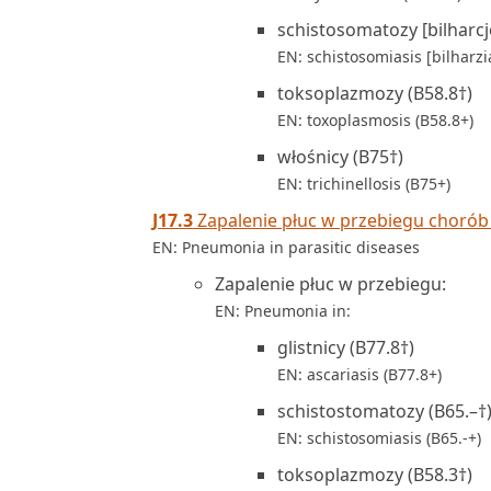
schistosomatozy [bilharcj
EN: schistosomiasis [bilharzia
toksoplazmozy (B58.8†)
EN: toxoplasmosis (B58.8+)
włośnicy (B75†)
EN: trichinellosis (B75+)
J17.3
Zapalenie płuc w przebiegu chorób
EN: Pneumonia in parasitic diseases
Zapalenie płuc w przebiegu:
EN: Pneumonia in:
glistnicy (B77.8†)
EN: ascariasis (B77.8+)
schistostomatozy (B65.–†
EN: schistosomiasis (B65.-+)
toksoplazmozy (B58.3†)