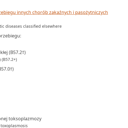
ebiegu innych chorób zakaźnych i pasożytniczych
tic diseases classified elsewhere
przebiegu:
łej (B57.2†)
 (B57.2+)
B57.0†)
nej toksoplazmozy
 toxoplasmosis