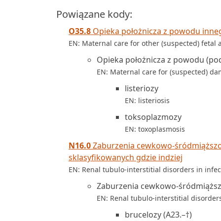
Powiązane kody:
O35.8
Opieka położnicza z powodu inneg
EN: Maternal care for other (suspected) feta
Opieka położnicza z powodu (pod
EN: Maternal care for (suspected) da
listeriozy
EN: listeriosis
toksoplazmozy
EN: toxoplasmosis
N16.0
Zaburzenia cewkowo-śródmiąższow
sklasyfikowanych gdzie indziej
EN: Renal tubulo-interstitial disorders in infe
Zaburzenia cewkowo-śródmiąższ
EN: Renal tubulo-interstitial disorders
brucelozy (A23.–†)