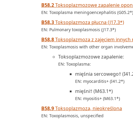
B58.2
Toksoplazmozowe zapalenie opon
EN: Toxoplasma meningoencephalitis (G05.2*
B58.3
Toksoplazmoza płucna (J17.3*)
EN: Pulmonary toxoplasmosis (J17.3*)
B58.8
Toksoplazmoza z zajęciem innych
EN: Toxoplasmosis with other organ involvem
Toksoplazmozowe zapalenie:
EN: Toxoplasma:
mięśnia sercowego† (I41.
EN: myocarditis+ (I41.2*)
mięśni† (M63.1*)
EN: myositis+ (M63.1*)
B58.9
Toksoplazmoza, nieokreślona
EN: Toxoplasmosis, unspecified