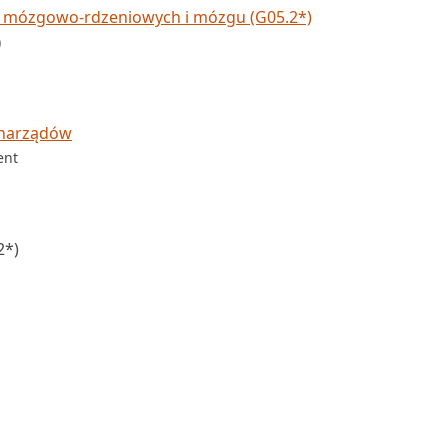
 mózgowo-rdzeniowych i mózgu (G05.2*)
)
 narządów
ent
2*)