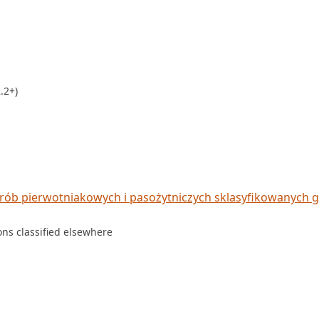
.2+)
rób pierwotniakowych i pasożytniczych sklasyfikowanych g
ions classified elsewhere