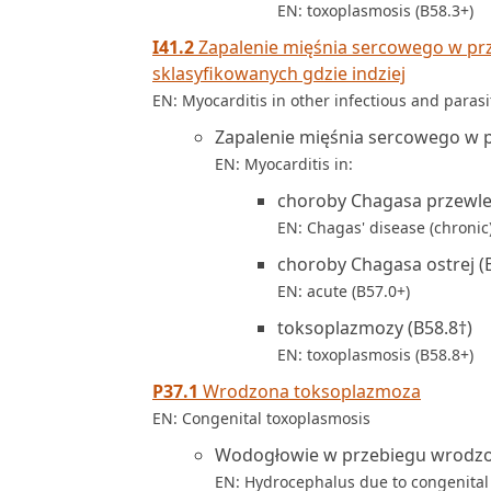
EN: toxoplasmosis (B58.3+)
I41.2
Zapalenie mięśnia sercowego w prz
sklasyfikowanych gdzie indziej
EN: Myocarditis in other infectious and parasi
Zapalenie mięśnia sercowego w 
EN: Myocarditis in:
choroby Chagasa przewlek
EN: Chagas' disease (chronic)
choroby Chagasa ostrej (
EN: acute (B57.0+)
toksoplazmozy (B58.8†)
EN: toxoplasmosis (B58.8+)
P37.1
Wrodzona toksoplazmoza
EN: Congenital toxoplasmosis
Wodogłowie w przebiegu wrodzo
EN: Hydrocephalus due to congenital