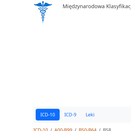
Międzynarodowa Klasyfikac
ICD-10
ICD-9
Leki
ICD-10
A00-B99
B50-B64
B58