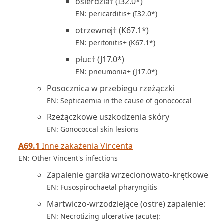
osierdzia† (I32.0*)
EN: pericarditis+ (I32.0*)
otrzewnej† (K67.1*)
EN: peritonitis+ (K67.1*)
płuc† (J17.0*)
EN: pneumonia+ (J17.0*)
Posocznica w przebiegu rzeżączki
EN: Septicaemia in the cause of gonococcal
Rzeżączkowe uszkodzenia skóry
EN: Gonococcal skin lesions
A69.1
Inne zakażenia Vincenta
EN: Other Vincent's infections
Zapalenie gardła wrzecionowato-krętkowe
EN: Fusospirochaetal pharyngitis
Martwiczo-wrzodziejące (ostre) zapalenie:
EN: Necrotizing ulcerative (acute):