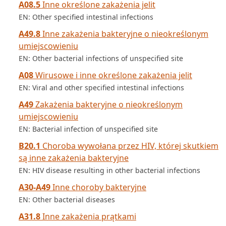
A08.5
Inne określone zakażenia jelit
EN: Other specified intestinal infections
A49.8
Inne zakażenia bakteryjne o nieokreślonym
umiejscowieniu
EN: Other bacterial infections of unspecified site
A08
Wirusowe i inne określone zakażenia jelit
EN: Viral and other specified intestinal infections
A49
Zakażenia bakteryjne o nieokreślonym
umiejscowieniu
EN: Bacterial infection of unspecified site
B20.1
Choroba wywołana przez HIV, której skutkiem
są inne zakażenia bakteryjne
EN: HIV disease resulting in other bacterial infections
A30-A49
Inne choroby bakteryjne
EN: Other bacterial diseases
A31.8
Inne zakażenia prątkami