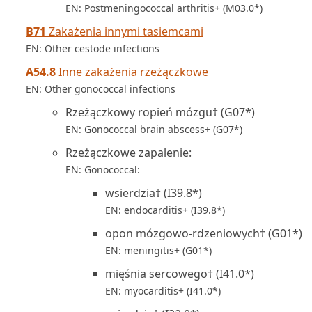
EN: Postmeningococcal arthritis+ (M03.0*)
B71
Zakażenia innymi tasiemcami
EN: Other cestode infections
A54.8
Inne zakażenia rzeżączkowe
EN: Other gonococcal infections
Rzeżączkowy ropień mózgu† (G07*)
EN: Gonococcal brain abscess+ (G07*)
Rzeżączkowe zapalenie:
EN: Gonococcal:
wsierdzia† (I39.8*)
EN: endocarditis+ (I39.8*)
opon mózgowo-rdzeniowych† (G01*)
EN: meningitis+ (G01*)
mięśnia sercowego† (I41.0*)
EN: myocarditis+ (I41.0*)