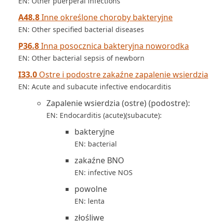
EN: Other puerperal infections
A48.8
Inne określone choroby bakteryjne
EN: Other specified bacterial diseases
P36.8
Inna posocznica bakteryjna noworodka
EN: Other bacterial sepsis of newborn
I33.0
Ostre i podostre zakaźne zapalenie wsierdzia
EN: Acute and subacute infective endocarditis
Zapalenie wsierdzia (ostre) (podostre):
EN: Endocarditis (acute)(subacute):
bakteryjne
EN: bacterial
zakaźne BNO
EN: infective NOS
powolne
EN: lenta
złośliwe