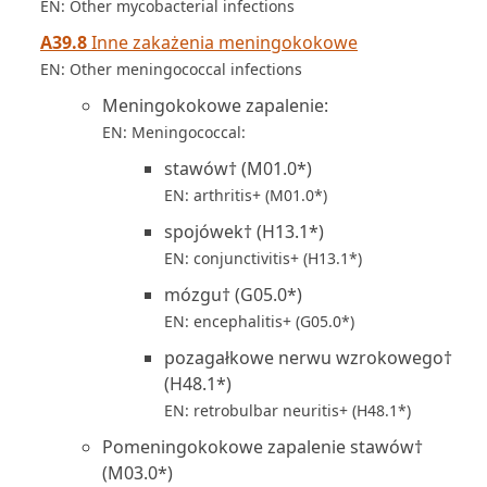
EN: Other mycobacterial infections
A39.8
Inne zakażenia meningokokowe
EN: Other meningococcal infections
Meningokokowe zapalenie:
EN: Meningococcal:
stawów† (M01.0*)
EN: arthritis+ (M01.0*)
spojówek† (H13.1*)
EN: conjunctivitis+ (H13.1*)
mózgu† (G05.0*)
EN: encephalitis+ (G05.0*)
pozagałkowe nerwu wzrokowego†
(H48.1*)
EN: retrobulbar neuritis+ (H48.1*)
Pomeningokokowe zapalenie stawów†
(M03.0*)